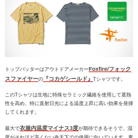
Foxfire/フォック
トップバッターはアウトドアメーカー
スファイヤー
『コカゲシールド』
の
Tシャツです。
このTシャツは生地に特殊セラミック繊維を使用して遮熱
性を高め、特に直射日光による温度上昇に高い効果を発揮
してくれます。
衣服内温度マイナス3度
最大で
が期待できるそうで、湿
度がそれほど高くない炎天下での使用に向いています。素