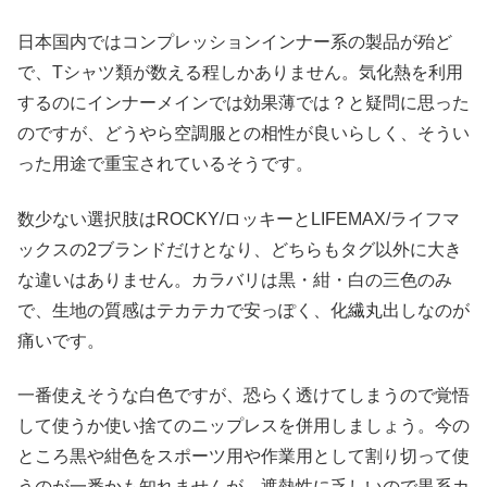
日本国内ではコンプレッションインナー系の製品が殆ど
で、Tシャツ類が数える程しかありません。気化熱を利用
するのにインナーメインでは効果薄では？と疑問に思った
のですが、どうやら空調服との相性が良いらしく、そうい
った用途で重宝されているそうです。
数少ない選択肢はROCKY/ロッキーとLIFEMAX/ライフマ
ックスの2ブランドだけとなり、どちらもタグ以外に大き
な違いはありません。カラバリは黒・紺・白の三色のみ
で、生地の質感はテカテカで安っぽく、化繊丸出しなのが
痛いです。
一番使えそうな白色ですが、恐らく透けてしまうので覚悟
して使うか使い捨てのニップレスを併用しましょう。今の
ところ黒や紺色をスポーツ用や作業用として割り切って使
うのが一番かも知れませんが、遮熱性に乏しいので黒系カ