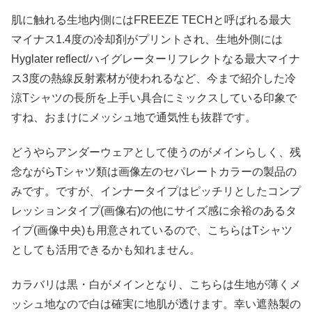
肌に触れる生地内側にはFREEZE TECHと呼ばれる最大
マイナス1.4度の冷却剤がプリントされ、生地外側には
Hyglater reflect/ハイグレーターリフレクトなる最大マイナ
ス3度の熱線反射素材が使われるなど、今まで紹介した冷
涼Tシャツの長所を上手い具合にミックスしている印象で
すね、おまけにメッシュ地で通気性も抜群です。
どうやらアンダーウェアとして使うのがメインらしく、残
念ながらTシャツ類は画像左のセパレートカラーの製品の
みです。ですが、インナータイプはピッチリとしたコンプ
レッションタイプ(画像右)の他にサイズ感に余裕のあるタ
イプ(画像中央)も用意されているので、こちらはTシャツ
としても活用できるかも知れません。
カラバリは黒・白がメインとなり、こちらは生地が薄くメ
ッシュ地なので白は確実に地肌が透けます。幸い遮熱製の