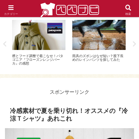
こんな服を探しています!! ニッチな要望に応えるお役立ちファッションブログ
カテゴリー
検索
オス
襟とフード調整で着こなせ！パタ
雨具のズボンはなぜ短い？股下長
足の
ゴニア『フローズンレンジパー
めのレインパンツを探してみた
ズを
カ』の感想
スポンサーリンク
冷感素材で夏を乗り切れ！オススメの『冷
涼Ｔシャツ』あれこれ