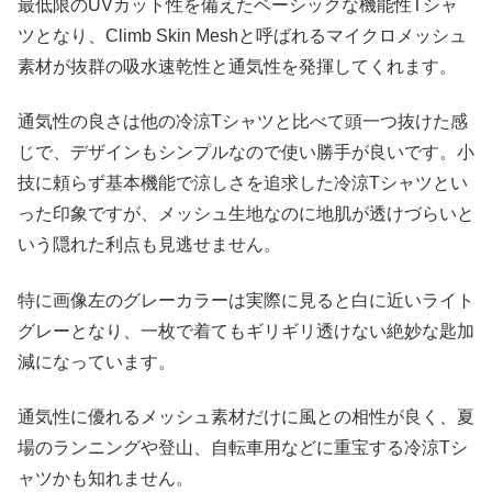
最低限のUVカット性を備えたベーシックな機能性Tシャ
ツとなり、Climb Skin Meshと呼ばれるマイクロメッシュ
素材が抜群の吸水速乾性と通気性を発揮してくれます。
通気性の良さは他の冷涼Tシャツと比べて頭一つ抜けた感
じで、デザインもシンプルなので使い勝手が良いです。小
技に頼らず基本機能で涼しさを追求した冷涼Tシャツとい
った印象ですが、メッシュ生地なのに地肌が透けづらいと
いう隠れた利点も見逃せません。
特に画像左のグレーカラーは実際に見ると白に近いライト
グレーとなり、一枚で着てもギリギリ透けない絶妙な匙加
減になっています。
通気性に優れるメッシュ素材だけに風との相性が良く、夏
場のランニングや登山、自転車用などに重宝する冷涼Tシ
ャツかも知れません。