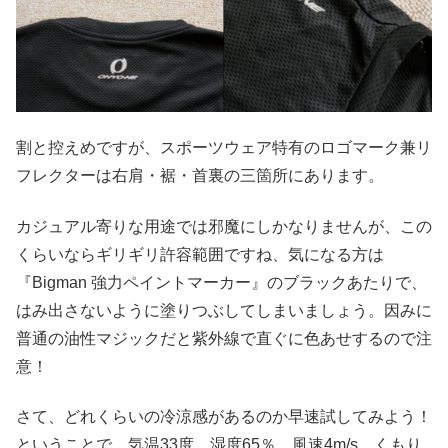
割と控えめですが、スポーツウェア特有のロゴマーク兼リ
フレクターは右肩・裾・首裏の三箇所にあります。
カジュアル寄りな用途では邪魔にしかなりませんが、この
くらいならギリギリ許容範囲ですね、気になる方は
『Bigman 強力ペイントマーカー』のブラックあたりで、
はみ出さないように塗りつぶしてしまいましょう。因みに
普通の油性マジックだと紫外線で直ぐに色あせするので注
意！
さて、どれくらいの冷涼感があるのか早速試してみよう！
ということで、気温33度、湿度65％、風速4m/s、くもり