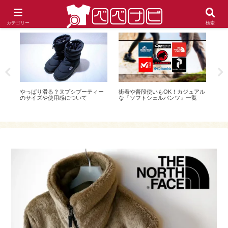
こんな服を探しています!! ニッチな要望に応えるお役立ちファッションブログ
カテゴリー
検索
ッ
やっぱり滑る？ヌプシブーティー
街着や普段使いもOK！カジュアル
こ
のサイズや使用感について
な『ソフトシェルパンツ』一覧
い