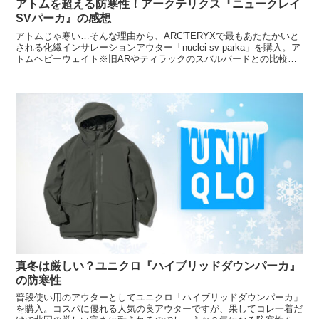
アトムを超える防寒性！アークテリクス『ニュークレイ
SVパーカ』の感想
アトムじゃ寒い…そんな理由から、ARC'TERYXで最もあたたかいと
される化繊インサレーションアウター「nuclei sv parka」を購入。ア
トムヘビーウェイト※旧ARやティラックのスバルバードとの比較な
ど、詳細や防寒性をプチレビュー。
真冬は厳しい？ユニクロ『ハイブリッドダウンパーカ』
の防寒性
普段使い用のアウターとしてユニクロ「ハイブリッドダウンパーカ」
を購入。コスパに優れる人気の良アウターですが、果してコレ一着だ